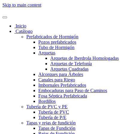
Skip to main content
Inicio
Catálogo
Prefabricados de Hormigón
Pozos prefabricados
Tubo de Hormigón
Arquetas
Arquetas de Iberdrola Homologadas
Arquetas de Telefonía
Arquetas Cuadradas
Alcorques para Árboles
Canales para Riego
Imbornales Prefabricados
Embocaduras para Paso de Caminos
Fosa Séptica Prefabricada
Bordillos
Tubería de PVC y PE
Tubería de PVC
Tubería de P/E
Tapas y rejas de fundición
Tapas de Fundición
Rejas de Fundición