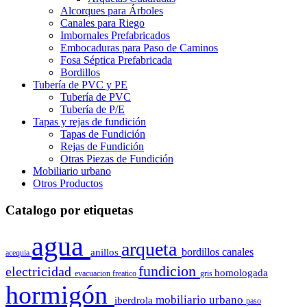
Alcorques para Árboles
Canales para Riego
Imbornales Prefabricados
Embocaduras para Paso de Caminos
Fosa Séptica Prefabricada
Bordillos
Tubería de PVC y PE
Tubería de PVC
Tubería de P/E
Tapas y rejas de fundición
Tapas de Fundición
Rejas de Fundición
Otras Piezas de Fundición
Mobiliario urbano
Otros Productos
Catalogo por etiquetas
agua
arqueta
bordillos
canales
anillos
acequia
fundicion
electricidad
homologada
evacuacion
freatico
gris
hormigón
mobiliario urbano
iberdrola
paso