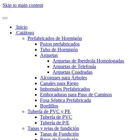
Skip to main content
Inicio
Catálogo
Prefabricados de Hormigón
Pozos prefabricados
Tubo de Hormigón
Arquetas
Arquetas de Iberdrola Homologadas
Arquetas de Telefonía
Arquetas Cuadradas
Alcorques para Árboles
Canales para Riego
Imbornales Prefabricados
Embocaduras para Paso de Caminos
Fosa Séptica Prefabricada
Bordillos
Tubería de PVC y PE
Tubería de PVC
Tubería de P/E
Tapas y rejas de fundición
Tapas de Fundición
Rejas de Fundición