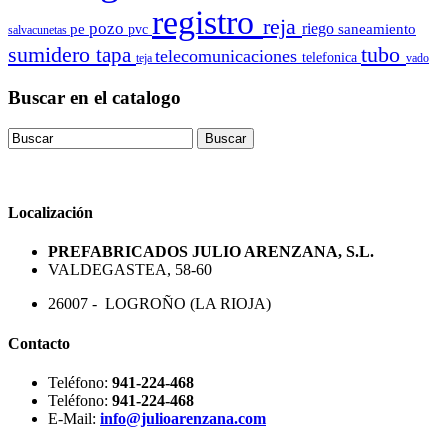
registro
reja
pozo
riego
pe
saneamiento
pvc
salvacunetas
sumidero
tubo
tapa
telecomunicaciones
telefonica
teja
vado
Buscar en el catalogo
Localización
PREFABRICADOS JULIO ARENZANA, S.L.
VALDEGASTEA, 58-60
26007 - LOGROÑO (LA RIOJA)
Contacto
Teléfono:
941-224-468
Teléfono:
941-224-468
E-Mail:
info@julioarenzana.com