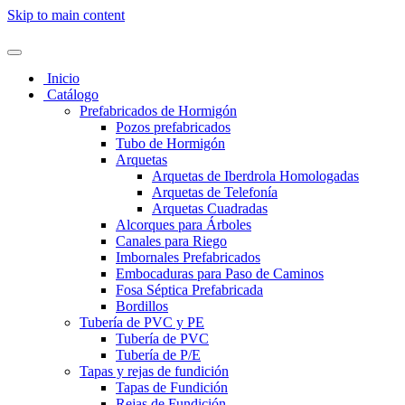
Skip to main content
Inicio
Catálogo
Prefabricados de Hormigón
Pozos prefabricados
Tubo de Hormigón
Arquetas
Arquetas de Iberdrola Homologadas
Arquetas de Telefonía
Arquetas Cuadradas
Alcorques para Árboles
Canales para Riego
Imbornales Prefabricados
Embocaduras para Paso de Caminos
Fosa Séptica Prefabricada
Bordillos
Tubería de PVC y PE
Tubería de PVC
Tubería de P/E
Tapas y rejas de fundición
Tapas de Fundición
Rejas de Fundición