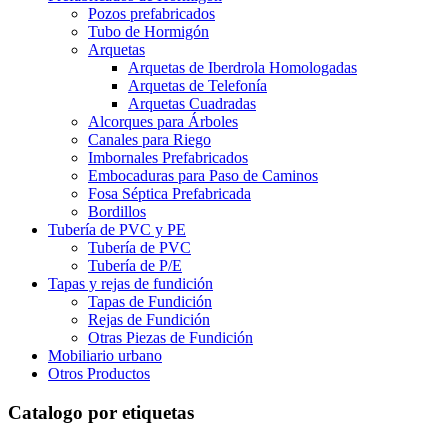
Pozos prefabricados
Tubo de Hormigón
Arquetas
Arquetas de Iberdrola Homologadas
Arquetas de Telefonía
Arquetas Cuadradas
Alcorques para Árboles
Canales para Riego
Imbornales Prefabricados
Embocaduras para Paso de Caminos
Fosa Séptica Prefabricada
Bordillos
Tubería de PVC y PE
Tubería de PVC
Tubería de P/E
Tapas y rejas de fundición
Tapas de Fundición
Rejas de Fundición
Otras Piezas de Fundición
Mobiliario urbano
Otros Productos
Catalogo por etiquetas