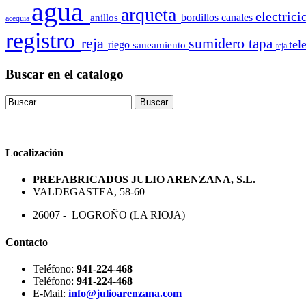
agua
arqueta
electric
bordillos
canales
anillos
acequia
registro
reja
sumidero
tapa
tel
riego
saneamiento
teja
Buscar en el catalogo
Localización
PREFABRICADOS JULIO ARENZANA, S.L.
VALDEGASTEA, 58-60
26007 - LOGROÑO (LA RIOJA)
Contacto
Teléfono:
941-224-468
Teléfono:
941-224-468
E-Mail:
info@julioarenzana.com