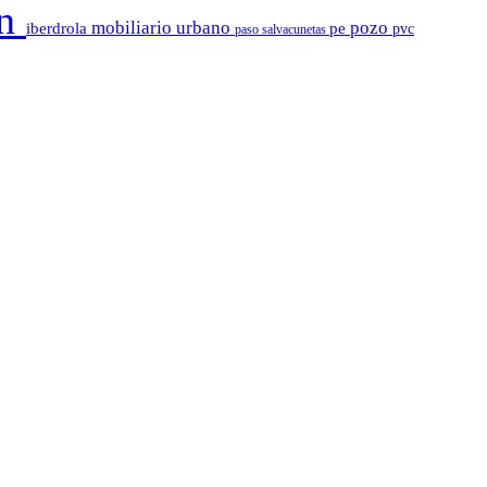
ón
mobiliario urbano
pozo
iberdrola
pe
pvc
paso salvacunetas