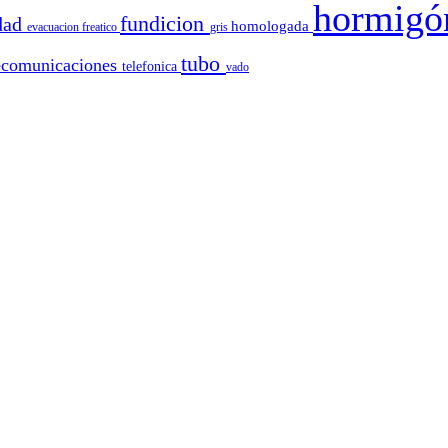
hormig
fundicion
idad
homologada
evacuacion
freatico
gris
tubo
ecomunicaciones
telefonica
vado